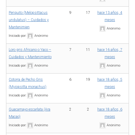
Periquito (Melopsittacus
9
17
hace 13 años, 4
undulatus) – Cuidados y
meses
Mantenimien
Anónimo
Iniciado por:
Anónimo
Loro gris Africano o Yaco –
7
11
hace 16 años, 7
Cuidados y Mantenimiento
meses
Iniciado por:
Anónimo
Anónimo
Cotorra de Pecho Gris
6
19
hace 18 años, 5
(Myiopsitta monachus)
meses
Iniciado por:
Anónimo
Anónimo
Guacamayo escarlata (Ara
2
2
hace 18 años, 6
Macao)
meses
Iniciado por:
Anónimo
Anónimo