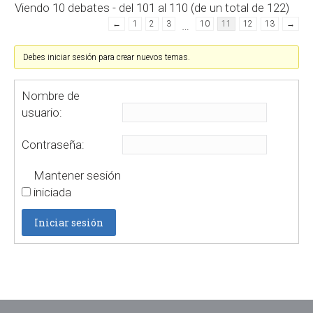
Viendo 10 debates - del 101 al 110 (de un total de 122)
←
1
2
3
…
10
11
12
13
→
Debes iniciar sesión para crear nuevos temas.
Nombre de
usuario:
Contraseña:
Mantener sesión
iniciada
Iniciar sesión