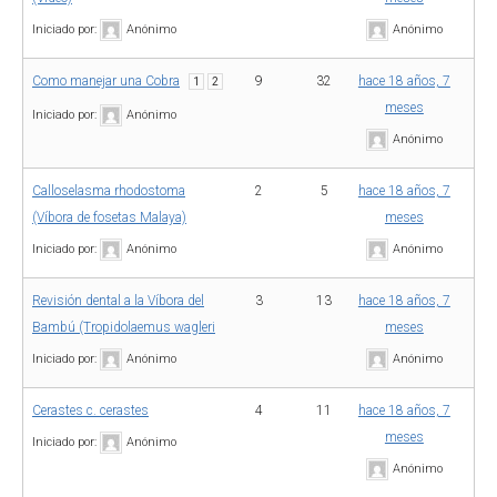
Iniciado por:
Anónimo
Anónimo
Como manejar una Cobra
9
32
hace 18 años, 7
1
2
meses
Iniciado por:
Anónimo
Anónimo
Calloselasma rhodostoma
2
5
hace 18 años, 7
(Víbora de fosetas Malaya)
meses
Iniciado por:
Anónimo
Anónimo
Revisión dental a la Víbora del
3
13
hace 18 años, 7
Bambú (Tropidolaemus wagleri
meses
Iniciado por:
Anónimo
Anónimo
Cerastes c. cerastes
4
11
hace 18 años, 7
meses
Iniciado por:
Anónimo
Anónimo