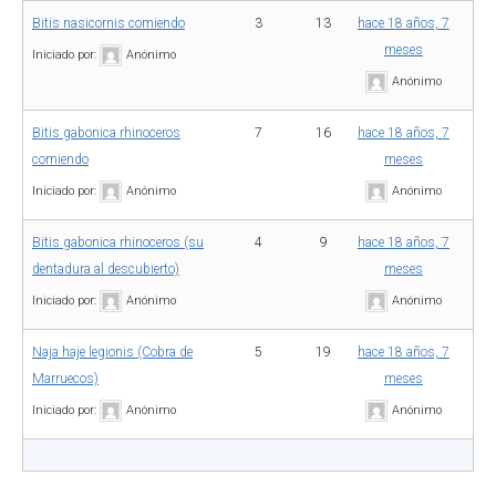
Bitis nasicornis comiendo
3
13
hace 18 años, 7
meses
Iniciado por:
Anónimo
Anónimo
Bitis gabonica rhinoceros
7
16
hace 18 años, 7
comiendo
meses
Iniciado por:
Anónimo
Anónimo
Bitis gabonica rhinoceros (su
4
9
hace 18 años, 7
dentadura al descubierto)
meses
Iniciado por:
Anónimo
Anónimo
Naja haje legionis (Cobra de
5
19
hace 18 años, 7
Marruecos)
meses
Iniciado por:
Anónimo
Anónimo