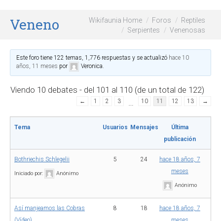
Venenosas
Wikifaunia Home
Foros
Reptiles
Serpientes
Venenosas
Este foro tiene 122 temas, 1,776 respuestas y se actualizó
hace 10
años, 11 meses
por
Veronica
.
Viendo 10 debates - del 101 al 110 (de un total de 122)
←
1
2
3
…
10
11
12
13
→
Tema
Usuarios
Mensajes
Última
publicación
Bothriechis Schlegelii
5
24
hace 18 años, 7
meses
Iniciado por:
Anónimo
Anónimo
Así manjeamos las Cobras
8
18
hace 18 años, 7
(Vídeo)
meses