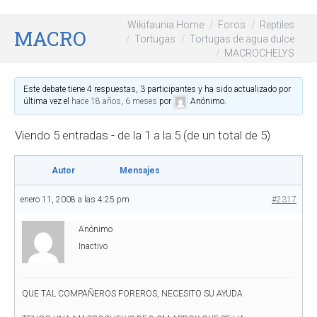
Wikifaunia Home
Foros
Reptiles
MACROCHELYS
Tortugas
Tortugas de agua dulce
MACROCHELYS
Este debate tiene 4 respuestas, 3 participantes y ha sido actualizado por
última vez el
hace 18 años, 6 meses
por
Anónimo
.
Viendo 5 entradas - de la 1 a la 5 (de un total de 5)
Autor
Mensajes
enero 11, 2008 a las 4:25 pm
#2317
Anónimo
Inactivo
QUE TAL COMPAÑEROS FOREROS, NECESITO SU AYUDA