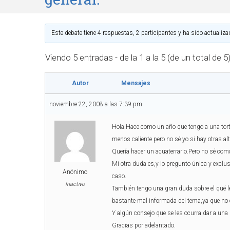
Este debate tiene 4 respuestas, 2 participantes y ha sido actualiza
Viendo 5 entradas - de la 1 a la 5 (de un total de 5
Autor
Mensajes
noviembre 22, 2008 a las 7:39 pm
Hola.Hace como un año que tengo a una tortu
menos caliente pero no sé yo si hay otras al
Quería hacer un acuaterrario.Pero no sé co
Mi otra duda es,y lo pregunto única y exclus
Anónimo
caso.
Inactivo
También tengo una gran duda sobre el qué l
bastante mal informada del tema,ya que no 
Y algún consejo que se les ocurra dar a una
Gracias por adelantado.