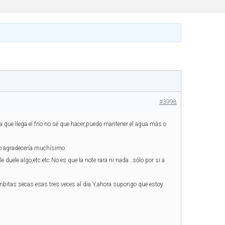
#3998
 que llega el frío no sé que hacer,puedo mantener el agua más o
lo agradecería muchísimo.
 duele algo,etc.etc.No es que la note rara ni nada…sólo por si a
bitas secas esas tres veces al día.Y,ahora supongo que estoy