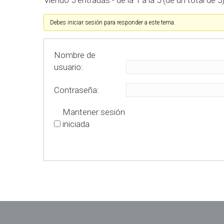
Viendo 5 entradas - de la 1 a la 5 (de un total de 5
Debes iniciar sesión para responder a este tema.
Nombre de
usuario:
Contraseña:
Mantener sesión
iniciada