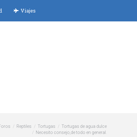
d
Viajes
Foros
Reptiles
Tortugas
Tortugas de agua dulce
Necesito consejo,de todo en general.