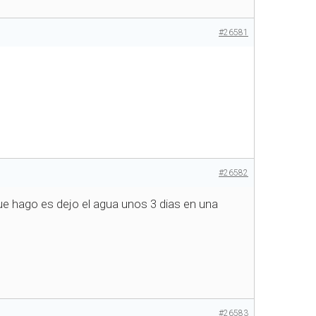
#26581
#26582
que hago es dejo el agua unos 3 dias en una
#26583