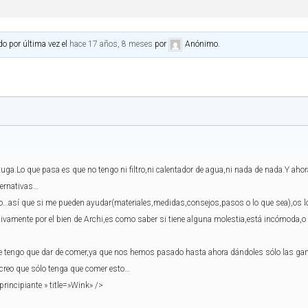
do por última vez el
hace 17 años, 8 meses
por
Anónimo
.
)
ga.Lo que pasa es que no tengo ni filtro,ni calentador de agua,ni nada de nada.Y ahora
ternativas…
mo…así que si me pueden ayudar(materiales,medidas,consejos,pasos o lo que sea),os 
ivamente por el bien de Archi,es como saber si tiene alguna molestia,está incómoda,o le
e tengo que dar de comer,ya que nos hemos pasado hasta ahora dándoles sólo las gam
creo que sólo tenga que comer esto…
 principiante
» title=»Wink» />