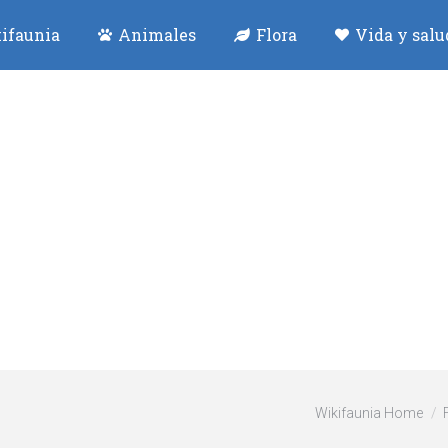
ifaunia
Animales
Flora
Vida y salu
n
Wikifaunia Home