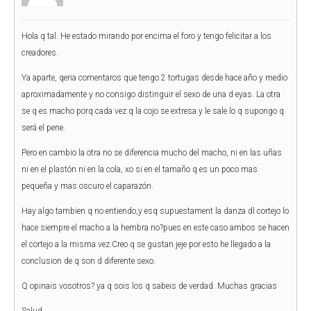
Hola q tal. He estado mirando por encima el foro y tengo felicitar a los
creadores.
Ya aparte, qeria comentaros que tengo 2 tortugas desde hace año y medio
aproximadamente y no consigo distinguir el sexo de una d eyas. La otra
se q es macho porq cada vez q la cojo se extresa y le sale lo q supongo q
será el pene.
Pero en cambio la otra no se diferencia mucho del macho, ni en las uñas
ni en el plastón ni en la cola, xo si en el tamaño q es un poco mas
pequeña y mas oscuro el caparazón.
Hay algo tambien q no entiendo,y esq supuestament la danza dl cortejo lo
hace siempre el macho a la hembra no?pues en este caso ambos se hacen
el cortejo a la misma vez.Creo q se gustan jeje por esto he llegado a la
conclusion de q son d diferente sexo.
Q opinais vosotros? ya q sois los q sabeis de verdad. Muchas gracias