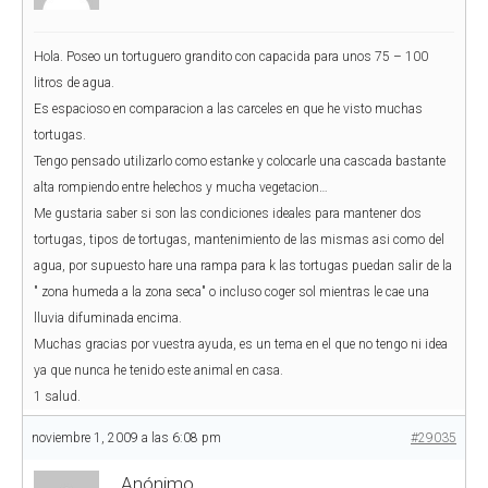
Hola. Poseo un tortuguero grandito con capacida para unos 75 – 100
litros de agua.
Es espacioso en comparacion a las carceles en que he visto muchas
tortugas.
Tengo pensado utilizarlo como estanke y colocarle una cascada bastante
alta rompiendo entre helechos y mucha vegetacion…
Me gustaria saber si son las condiciones ideales para mantener dos
tortugas, tipos de tortugas, mantenimiento de las mismas asi como del
agua, por supuesto hare una rampa para k las tortugas puedan salir de la
" zona humeda a la zona seca" o incluso coger sol mientras le cae una
lluvia difuminada encima.
Muchas gracias por vuestra ayuda, es un tema en el que no tengo ni idea
ya que nunca he tenido este animal en casa.
1 salud.
noviembre 1, 2009 a las 6:08 pm
#29035
Anónimo