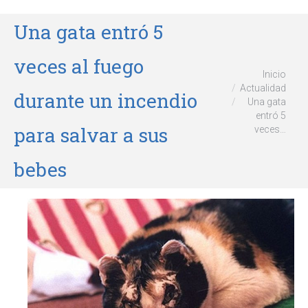
Una gata entró 5
veces al fuego
Estás aquí:
Inicio
Actualidad
durante un incendio
Una gata
entró 5
para salvar a sus
veces…
bebes