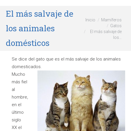
El más salvaje de
Estás aquí:
Inicio
Mamíferos
los animales
Gatos
El más salvaje de
los…
domésticos
Se dice del gato que es el más salvaje de los animales
domesticados.
Mucho
más fiel
al
hombre,
en el
último
siglo
XX el