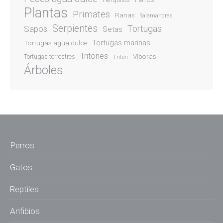
Periquitos
Plantas
Primates
Ranas
Salamandras
Serpientes
Sapos
Tortugas
Setas
Tortugas marinas
Tortugas agua dulce
Tritones
Víboras
Tortugas terrestres
Tritón
Árboles
Perros
Gatos
Reptiles
Anfibios