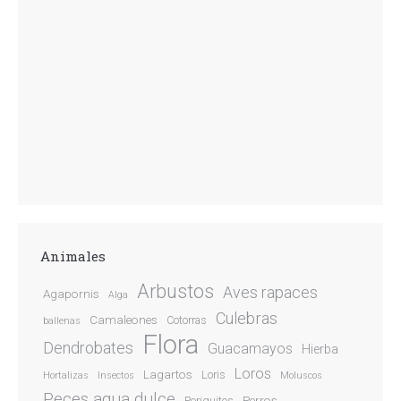
Animales
Arbustos
Aves rapaces
Agapornis
Alga
Culebras
Camaleones
Cotorras
ballenas
Flora
Dendrobates
Guacamayos
Hierba
Loros
Lagartos
Loris
Hortalizas
Insectos
Moluscos
Peces agua dulce
Perros