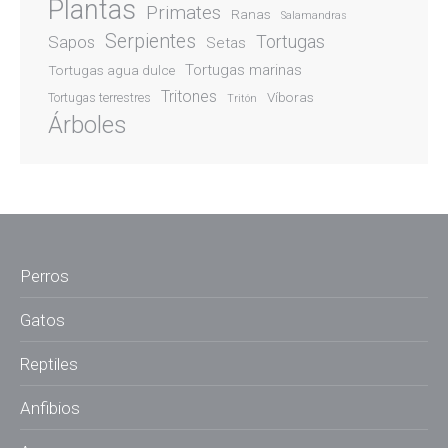
Plantas
Primates
Ranas
Salamandras
Serpientes
Sapos
Tortugas
Setas
Tortugas marinas
Tortugas agua dulce
Tritones
Víboras
Tortugas terrestres
Tritón
Árboles
Perros
Gatos
Reptiles
Anfibios