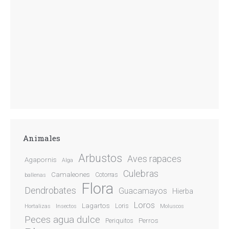
Animales
Arbustos
Aves rapaces
Agapornis
Alga
Culebras
Camaleones
Cotorras
ballenas
Flora
Dendrobates
Guacamayos
Hierba
Loros
Lagartos
Loris
Hortalizas
Insectos
Moluscos
Peces agua dulce
Perros
Periquitos