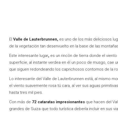
El
Valle de Lauterbrunnen
,
es uno de los más deliciosos lu
de la vegetación tan desenvuelto en la base de las montaña
Este interesante lugar
,
es un rincón de tierra donde el viento c
superficie, al instante verdea en él un poco de musgo, cae una
que siguen redondeando los caprichosos contornos de la roca,
Lo interesante del Valle de Lauterbrunnen está, al mismo m
el viento suavemente rosa tú cara, al ver sus aguas primitivas
hasta tres mil pies.
Con más de
72 cataratas impresionantes
que hacen del Val
grandes de Suiza que todo turística debería incluir en sus via