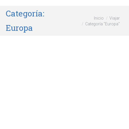
Categoría:
Estás aquí:
Inicio
Viajar
Categoría "Europa"
Europa
Parque Nacional Doñana
Europa
,
Viajar
Por
wikiforum
agosto 3, 2026
En la comunidad autónoma de Andalucía, en España,
se encuentra el Parque Nacional Y Espacio Natural