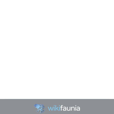
5 preguntas que te haría tu perro
si hablara
Perros
Por
Juako
junio 4, 2025
Todos los que tenemos mascotas sabemos que
aveces nos ponen unas caritas muy graciosas para
pedirnos cosas y es como si nos quisieran decir
algo, es más… muchos de nosotros les
contestamos como si nos lo hubieran preguntado,
diciendo un «No Tuli ahora no puede ser», «No, no te
puedo dar esto». Aquí van algunas…