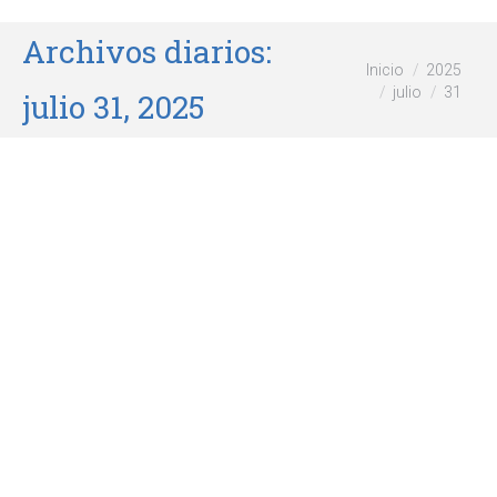
Archivos diarios:
Estás aquí:
Inicio
2025
julio
31
julio 31, 2025
Volcán San Pedro
Sudamérica
,
Viajar
Por
wikiforum
julio 31, 2025
El Volcán San Pedro (ubicado en Guatemala), forma
parte del arco volcánico centroamericano. Es un