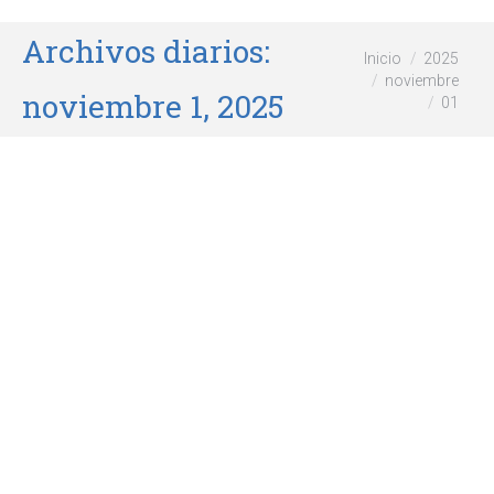
Archivos diarios:
Estás aquí:
Inicio
2025
noviembre
noviembre 1, 2025
01
Cuidar la dentadura de tu perro
Perros
Por
wikiforum
noviembre 1, 2025
La salud de tu animal de compañía es uno de los
factores más importantes. Concretamente, la base