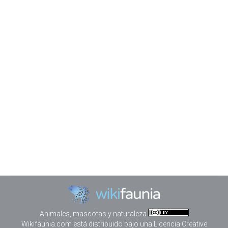
Los consejos que necesitas para
que tu perro no sea atropellado.
Perros
Por
Juako
noviembre 20, 2025
Los perros suelen correr por naturaleza ya sea para
jugar, para perseguir un coche, un gato, entre otras,
también sabemos lo peligroso que es un perro
corriendo por las calles donde circulan vehículos a
toda velocidad, pero para ellos no es un peligro.
Entonces es nuestro deber enseñarle que los
paseos los tiene que hacer a…
Animales, mascotas y naturaleza
Wikifaunia.com
está distribuido bajo una
Licencia Creative