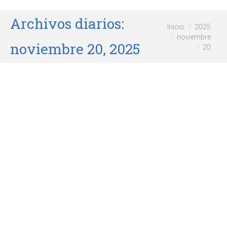
Archivos diarios:
Estás aquí:
Inicio
2025
noviembre
noviembre 20, 2025
20
Bialowieza, el hogar de los
bisontes
Europa
,
Viajar
Por
wikiforum
noviembre 20, 2025
Al este de Polonia; cerca de la frontera con