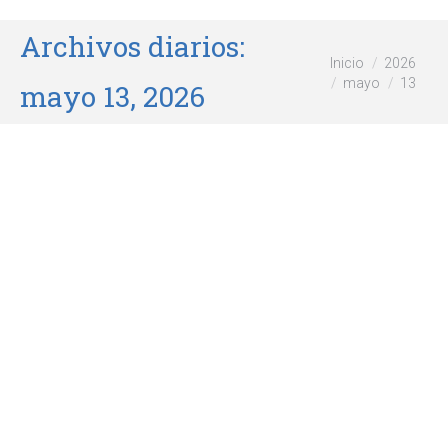
Archivos diarios:
Estás aquí:
Inicio
2026
mayo
13
mayo 13, 2026
Estimula el aprendizaje de tu
cachorro
Perros
Por
wikiforum
mayo 13, 2026