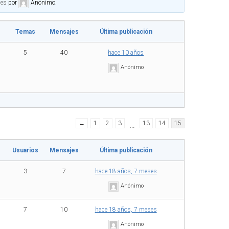
ses
por
Anónimo
.
Temas
Mensajes
Última publicación
5
40
hace 10 años
Anónimo
←
1
2
3
…
13
14
15
Usuarios
Mensajes
Última publicación
3
7
hace 18 años, 7 meses
Anónimo
7
10
hace 18 años, 7 meses
Anónimo