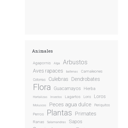
Animales
Arbustos
Agapornis
Alga
Aves rapaces
Camaleones
ballenas
Culebras
Dendrobates
Cotorras
Flora
Guacamayos
Hierba
Loros
Lagartos
Loris
Hortalizas
Insectos
Peces agua dulce
Periquitos
Moluscos
Plantas
Primates
Perros
Sapos
Ranas
Salamandras