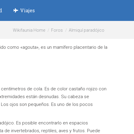
d
Viajes
Wikifaunia Home
Foros
Almiquí paradójico
ido como «agouta», es un mamífero placentario de la
 centímetros de cola. Es de color castaño rojizo con
 extremidades están desnudas. Su cabeza se
 Los ojos son pequeños. Es uno de los pocos
adójico. Es posible encontrarlo en espacios
 de invertebrados, reptiles, aves y frutos. Puede