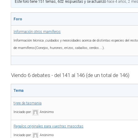
Este foro tiene 151 temas, 602 respuestas y se actualizó
hace 4 años, 2 me
Foro
Información otros mamíferos
Información técnica ,cuidados y necesidades acerca de distintas especies del resto
de mamíferos(Conejos, hurones, erizos, caballos, cerdos....).
Viendo 6 debates - del 141 al 146 (de un total de 146)
Tema
tigre de tasmania
Iniciado por:
Anónimo
Regalos originales para vuestras mascotas
Iniciado por:
Anónimo