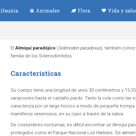
ifaunia
Animales
Flora
Vida y salu
El
Almiquí paradójico
(
Solenodon paradoxus
), también conoc
familia de los Solenodóntidos.
Características
Su cuerpo tiene una longitud de unos 30 centímetros y 15-25
variaciones hasta el castaño pardo. Tanto la cola como las
caracteriza por un largo hocico a modo de pequeña trompa.
mamíferos venenosos, en su caso a través de la saliva.
De costumbres nocturnas, es difícil encontrar un Almiquí par
protegidos como el Parque Nacional Los Haitises. Se alimenta