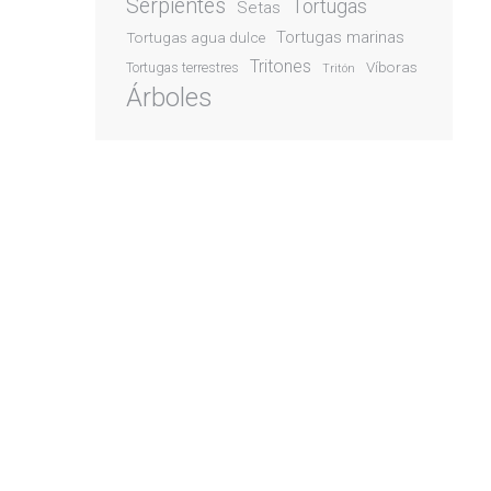
Serpientes
Tortugas
Setas
Tortugas marinas
Tortugas agua dulce
Tritones
Víboras
Tortugas terrestres
Tritón
Árboles