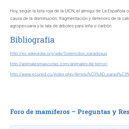
Hoy, según la lista roja de la UICN, el almiquí de La Española 
causa de la disminución, fragmentación y deterioro de la cali
agropecuaria y la tala de árboles para leña o carbón.
Bibliografía
http://es.wikipedia.org/wiki/Solenodon_paradoxus
http://animalesmascotas.com/animales-de-terror/
http://www.ecured.cu/index.php/Almiqu%C3%AD_parad%C3%
Foro de mamíferos – Preguntas y Re