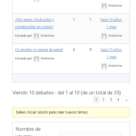
Anónimo
¿Mis peces shubunkin y
1
1
hace 14 años,
cometa están en cortejo?
1 mes
Iniciado por:
Anónimo
Anónimo
Os enseño mi pecera de pared!
4
9
hace 15 años,
1 mes
Iniciado por:
Anónimo
Anónimo
Viendo 10 debates - del 1 al 10 (de un total de 35)
1
2
3
4
→
Debes iniciar sesión para crear nuevos temas.
Nombre de