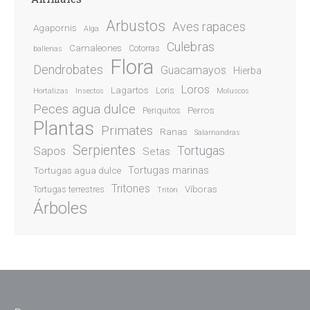
Arbustos
Aves rapaces
Agapornis
Alga
Culebras
Camaleones
Cotorras
ballenas
Flora
Dendrobates
Guacamayos
Hierba
Loros
Lagartos
Loris
Hortalizas
Insectos
Moluscos
Peces agua dulce
Perros
Periquitos
Plantas
Primates
Ranas
Salamandras
Serpientes
Sapos
Tortugas
Setas
Tortugas marinas
Tortugas agua dulce
Tritones
Víboras
Tortugas terrestres
Tritón
Árboles