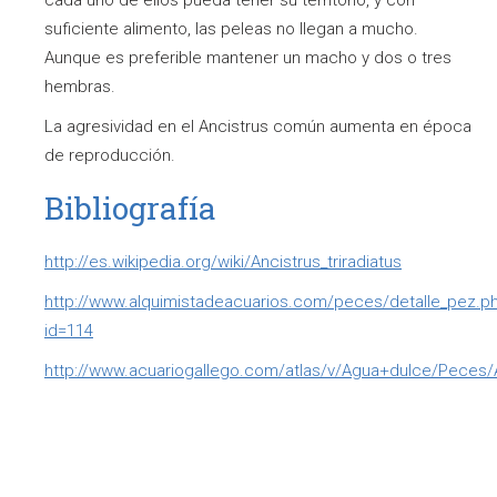
cada uno de ellos pueda tener su territorio, y con
suficiente alimento, las peleas no llegan a mucho.
Aunque es preferible mantener un macho y dos o tres
hembras.
La agresividad en el Ancistrus común aumenta en época
de reproducción.
Bibliografía
http://es.wikipedia.org/wiki/Ancistrus_triradiatus
http://www.alquimistadeacuarios.com/peces/detalle_pez.p
id=114
http://www.acuariogallego.com/atlas/v/Agua+dulce/Peces/Agu