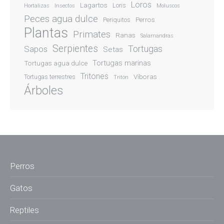
Loros
Lagartos
Loris
Hortalizas
Insectos
Moluscos
Peces agua dulce
Perros
Periquitos
Plantas
Primates
Ranas
Salamandras
Serpientes
Sapos
Tortugas
Setas
Tortugas marinas
Tortugas agua dulce
Tritones
Víboras
Tortugas terrestres
Tritón
Árboles
Perros
Gatos
Reptiles