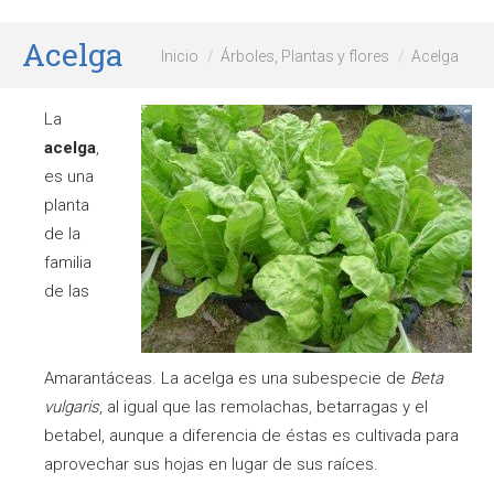
Acelga
Estás aquí:
Inicio
Árboles, Plantas y flores
Acelga
La
acelga
,
es una
planta
de la
familia
de las
Amarantáceas. La acelga es una subespecie de
Beta
vulgaris
, al igual que las remolachas, betarragas y el
betabel, aunque a diferencia de éstas es cultivada para
aprovechar sus hojas en lugar de sus raíces.