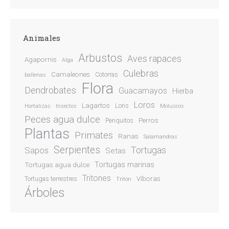
Animales
Arbustos
Aves rapaces
Agapornis
Alga
Culebras
Camaleones
Cotorras
ballenas
Flora
Dendrobates
Guacamayos
Hierba
Loros
Lagartos
Loris
Hortalizas
Insectos
Moluscos
Peces agua dulce
Perros
Periquitos
Plantas
Primates
Ranas
Salamandras
Serpientes
Sapos
Tortugas
Setas
Tortugas marinas
Tortugas agua dulce
Tritones
Víboras
Tortugas terrestres
Tritón
Árboles