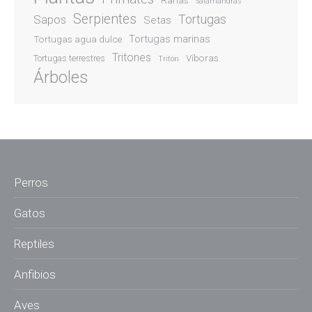
Ranas
Salamandras
Serpientes
Sapos
Tortugas
Setas
Tortugas marinas
Tortugas agua dulce
Tritones
Víboras
Tortugas terrestres
Tritón
Árboles
Perros
Gatos
Reptiles
Anfibios
Aves