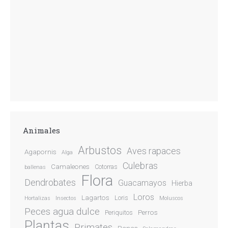
Animales
Arbustos
Aves rapaces
Agapornis
Alga
Culebras
Camaleones
Cotorras
ballenas
Flora
Dendrobates
Guacamayos
Hierba
Loros
Lagartos
Loris
Hortalizas
Insectos
Moluscos
Peces agua dulce
Perros
Periquitos
Plantas
Primates