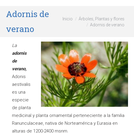
Adornis de
Estás aquí:
Inicio
Árboles, Plantas y flores
Adornis de verano
verano
La
adornis
de
verano,
Adonis
aestivalis
es una
especie
de planta
medicinal y planta ornamental perteneciente a la familia
Ranunculaceae, nativa de Norteamérica y Eurasia en
alturas de 1200-2400 msnm.