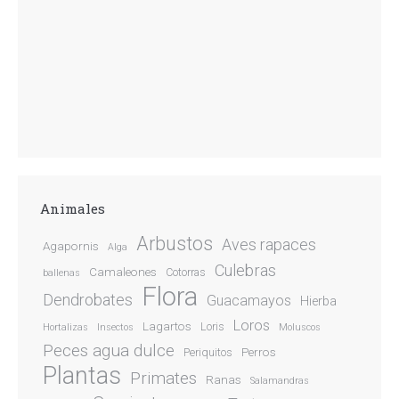
Animales
Arbustos
Aves rapaces
Agapornis
Alga
Culebras
Camaleones
Cotorras
ballenas
Flora
Dendrobates
Guacamayos
Hierba
Loros
Lagartos
Loris
Hortalizas
Insectos
Moluscos
Peces agua dulce
Perros
Periquitos
Plantas
Primates
Ranas
Salamandras