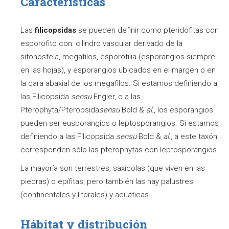
Características
Las
filicopsidas
se pueden definir como pteridofitas con
esporofito con: cilindro vascular derivado de la
sifonostela, megafilos, esporofilia (esporangios siempre
en las hojas), y esporangios ubicados en el margen o en
la cara abaxial de los megafilos. Si estamos definiendo a
las Filicopsida
sensu
Engler, o a las
Pterophyta/Pteropsida
sensu
Bold &
al.
, los esporangios
pueden ser eusporangios o leptosporangios. Si estamos
definiendo a las Filicopsida
sensu
Bold &
al.
, a este taxón
corresponden sólo las pterophytas con leptosporangios.
La mayoría son terrestres, saxícolas (que viven en las
piedras) o epífitas, pero también las hay palustres
(continentales y litorales) y acuáticas.
Hábitat y distribución