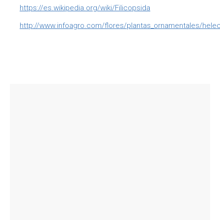
https://es.wikipedia.org/wiki/Filicopsida
http://www.infoagro.com/flores/plantas_ornamentales/hele