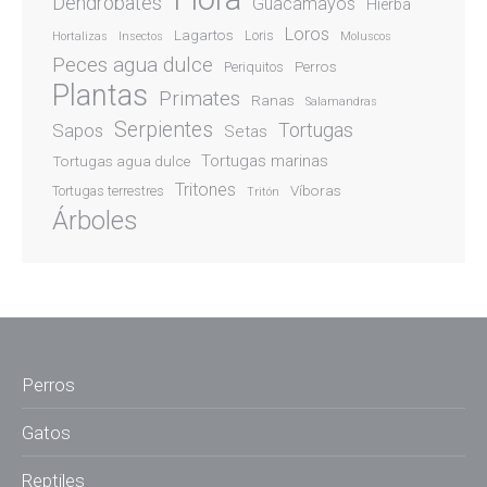
Dendrobates
Guacamayos
Hierba
Loros
Lagartos
Loris
Hortalizas
Insectos
Moluscos
Peces agua dulce
Perros
Periquitos
Plantas
Primates
Ranas
Salamandras
Serpientes
Sapos
Tortugas
Setas
Tortugas marinas
Tortugas agua dulce
Tritones
Víboras
Tortugas terrestres
Tritón
Árboles
Perros
Gatos
Reptiles