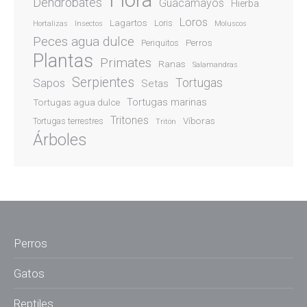
Flora
Dendrobates
Guacamayos
Hierba
Loros
Lagartos
Loris
Hortalizas
Insectos
Moluscos
Peces agua dulce
Perros
Periquitos
Plantas
Primates
Ranas
Salamandras
Serpientes
Sapos
Tortugas
Setas
Tortugas marinas
Tortugas agua dulce
Tritones
Víboras
Tortugas terrestres
Tritón
Árboles
Perros
Gatos
Reptiles