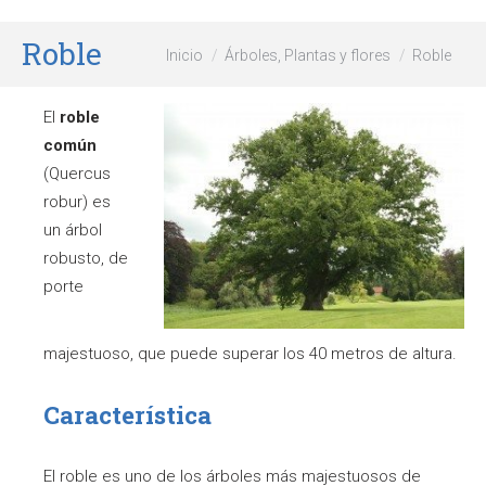
Roble
Estás aquí:
Inicio
Árboles, Plantas y flores
Roble
El
roble
común
(Quercus
robur) es
un árbol
robusto, de
porte
majestuoso, que puede superar los 40 metros de altura.
Característica
El roble es uno de los árboles más majestuosos de