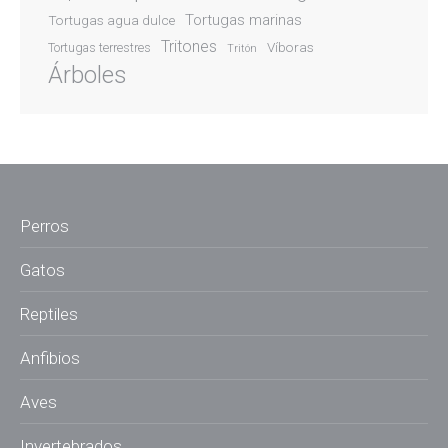
Tortugas marinas
Tortugas agua dulce
Tritones
Víboras
Tortugas terrestres
Tritón
Árboles
Perros
Gatos
Reptiles
Anfibios
Aves
Invertebrados