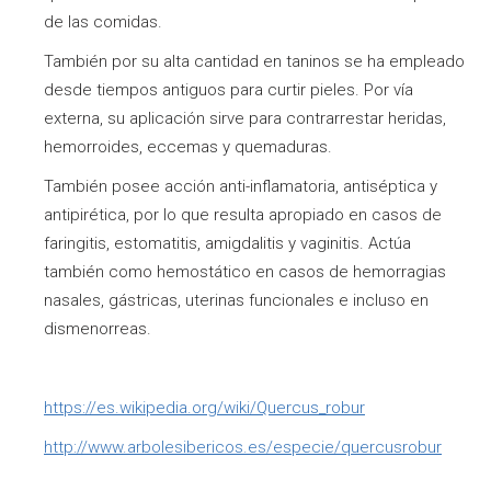
de las comidas.
También por su alta cantidad en taninos se ha empleado
desde tiempos antiguos para curtir pieles. Por vía
externa, su aplicación sirve para contrarrestar heridas,
hemorroides, eccemas y quemaduras.
También posee acción anti-inflamatoria, antiséptica y
antipirética, por lo que resulta apropiado en casos de
faringitis, estomatitis, amigdalitis y vaginitis. Actúa
también como hemostático en casos de hemorragias
nasales, gástricas, uterinas funcionales e incluso en
dismenorreas.
https://es.wikipedia.org/wiki/Quercus_robur
http://www.arbolesibericos.es/especie/quercusrobur