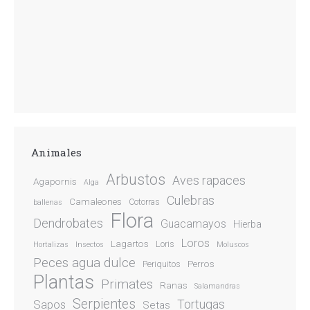
Animales
Arbustos
Aves rapaces
Agapornis
Alga
Culebras
Camaleones
Cotorras
ballenas
Flora
Dendrobates
Guacamayos
Hierba
Loros
Lagartos
Loris
Hortalizas
Insectos
Moluscos
Peces agua dulce
Perros
Periquitos
Plantas
Primates
Ranas
Salamandras
Serpientes
Sapos
Tortugas
Setas