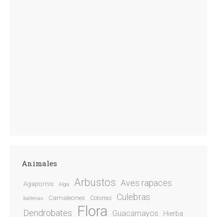
Animales
Arbustos
Aves rapaces
Agapornis
Alga
Culebras
Camaleones
Cotorras
ballenas
Flora
Dendrobates
Guacamayos
Hierba