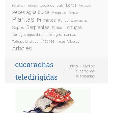
Loros
Lagartos
Loris
Hortalizas
Insectos
Moluscos
Peces agua dulce
Perros
Periquitos
Plantas
Primates
Ranas
Salamandras
Serpientes
Sapos
Tortugas
Setas
Tortugas marinas
Tortugas agua dulce
Tritones
Víboras
Tortugas terrestres
Tritón
Árboles
cucarachas
Estás aquí:
Inicio
Medios
cucarachas
teledirigidas
teledirigidas