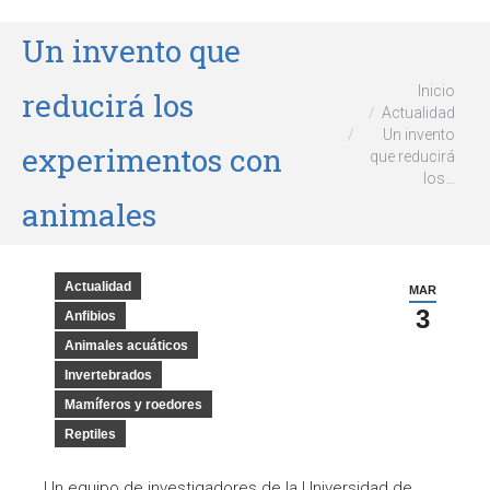
Un invento que
Estás aquí:
Inicio
reducirá los
Actualidad
Un invento
experimentos con
que reducirá
los…
animales
Actualidad
MAR
3
Anfibios
Animales acuáticos
Invertebrados
Mamíferos y roedores
Reptiles
Un equipo de investigadores de la Universidad de