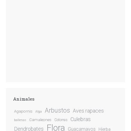
Animales
Arbustos
Aves rapaces
Agapornis
Alga
Culebras
Camaleones
Cotorras
ballenas
Flora
Dendrobates
Guacamayos
Hierba