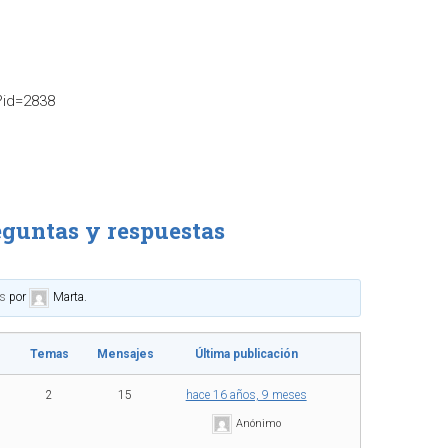
?id=2838
eguntas y respuestas
es
por
Marta
.
Temas
Mensajes
Última publicación
2
15
hace 16 años, 9 meses
Anónimo