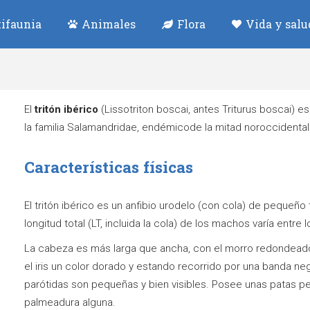
ifaunia
Animales
Flora
Vida y salu
El
tritón ibérico
(Lissotriton boscai, antes Triturus boscai) e
la familia Salamandridae, endémicode la mitad noroccidental 
Características físicas
El tritón ibérico es un anfibio urodelo (con cola) de peque
longitud total (LT, incluida la cola) de los machos varía entre 
La cabeza es más larga que ancha, con el morro redondead
el iris un color dorado y estando recorrido por una banda neg
parótidas son pequeñas y bien visibles. Posee unas patas p
palmeadura alguna.