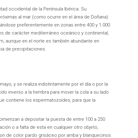
itad occidental de la Península Ibérica. Su
 próximas al mar (como ocurre en el área de Doñana)
rándose preferentemente en zonas entre 400 y 1.000
 es de carácter mediterráneo oceánico y continental,
mm, aunque en el norte es también abundante en
ia de precipitaciones.
 mayo, y se realiza indistintamente por el día o por la
do inverso a la hembra para mover la cola a su lado
ue contiene los espermatozoides, para que la
 comienzan a depositar la puesta de entre 100 a 250
ción o a falta de esta en cualquier otro objeto,
son de color pardo grisáceo por arriba y blanquecinos