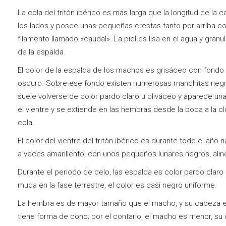
La cola del tritón ibérico es más larga que la longitud de la
los lados y posee unas pequeñas crestas tanto por arriba 
filamento llamado «caudal». La piel es lisa en el agua y granul
de la espalda.
El color de la espalda de los machos es grisáceo con fondo 
oscuro. Sobre ese fondo existen numerosas manchitas negra
suele volverse de color pardo claro u oliváceo y aparece una
el vientre y se extiende en las hembras desde la boca a la c
cola.
El color del vientre del tritón ibérico es durante todo el año n
a veces amarillento, con unos pequeños lunares negros, aline
Durante el periodo de celo, las espalda es color pardo clar
muda en la fase terrestre, el color es casi negro uniforme.
La hembra es de mayor tamaño que el macho, y su cabeza e
tiene forma de cono; por el contario, el macho es menor, s