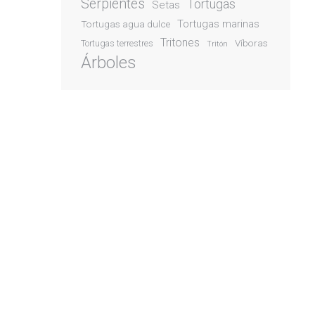
Serpientes
Tortugas
Setas
Tortugas marinas
Tortugas agua dulce
Tritones
Víboras
Tortugas terrestres
Tritón
Árboles