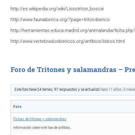
http://es.wikipedia.org/wiki/Lissotriton_boscai
http://www.faunaiberica.org/?page=triton-iberico
http://herramientas.educa.madrid.org/animalandia/ficha.php
http://www.vertebradosibericos.org/anfibios/lisbos.html
Foro de Tritones y salamandras – Pr
Este foro tiene 24 temas, 97 respuestas y se actualizó
hace 11 años, 3 mes
Foro
Fichas de tritones y salamandras
Información sobre este tipo de anfibios.