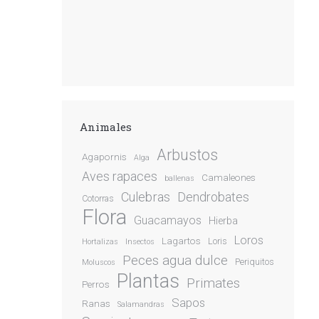
Animales
Arbustos
Agapornis
Alga
Aves rapaces
Camaleones
ballenas
Culebras
Dendrobates
Cotorras
Flora
Guacamayos
Hierba
Loros
Lagartos
Loris
Hortalizas
Insectos
Peces agua dulce
Periquitos
Moluscos
Plantas
Primates
Perros
Sapos
Ranas
Salamandras