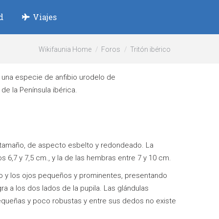
d
Viajes
Wikifaunia Home
Foros
Tritón ibérico
s una especie de anfibio urodelo de
de la Península ibérica.
ño tamaño, de aspecto esbelto y redondeado. La
los 6,7 y 7,5 cm., y la de las hembras entre 7 y 10 cm.
o y los ojos pequeños y prominentes, presentando
ra a los dos lados de la pupila. Las glándulas
equeñas y poco robustas y entre sus dedos no existe