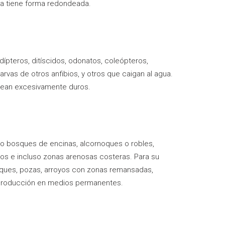
aca tiene forma redondeada.
dípteros, ditíscidos, odonatos, coleópteros,
rvas de otros anfibios, y otros que caigan al agua.
o sean excesivamente duros.
mo bosques de encinas, alcornoques o robles,
ivos e incluso zonas arenosas costeras. Para su
ques, pozas, arroyos con zonas remansadas,
eproducción en medios permanentes.