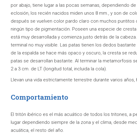
por abajo, tiene lugar a las pocas semanas, dependiendo de 
eclosión, los recién nacidos miden unos 8 mm., y son de col
después se vuelven color pardo claro con muchos puntitos os
ningún tipo de pigmentación. Poseen una especie de cresta en
está muy desarrollada y comienza justo detrás de la cabez
terminal no muy visible. Las patas tienen los dedos bastante
de la espalda se hace más opaco y oscuro, la cresta se reduc
patas se desarrollan bastante. Al terminar la metamorfosis s
2 a 3 cm. de LT (longitud total, incluida la cola).
Llevan una vida estrictamente terrestre durante varios años,
Comportamiento
El tritón ibérico es el más acuático de todos los tritones, a p
lugar dependiendo siempre de la zona y el clima, desde med
acuática, el resto del año.