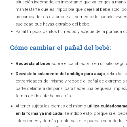
situación incómoda, es importante que ya tengas a mano 
manifestarte que es imposible que dejes al bebe solo, por
un cambiador es evitar que al momento de asearlo, evites
suciedad que hayas extraído del bebe.
Pañal límpido, pañitos húmedos y aplique de la pomada co
Cómo cambiar el pañal del bebé:
Recuesta al bebé
sobre el cambiador o en un sitio seguro
Desvístelo solamente del ombligo para abajo
, retira lo
extremidades del mismo y recoge el pañal de extremo a e
parte delantera del pañal para hacer una pequeña limpie
forma de delante hacia atrás.
Al tener sujeta las piernas del mismo
utiliza cuidadosame
en la forma ya indicada
. Te indico esto, porque si el be
infecciones y demás problemas que puedan sucederle; en 