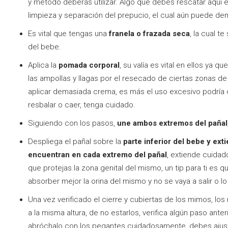
y método deberás utilizar. Algo que debes rescatar aquí es
limpieza y separación del prepucio, el cual aún puede de
Es vital que tengas una
franela o frazada seca
, la cual t
del bebe.
Aplica la
pomada corporal
, su valía es vital en ellos ya 
las ampollas y llagas por el resecado de ciertas zonas de
aplicar demasiada crema, es más el uso excesivo podría
resbalar o caer, tenga cuidado.
Siguiendo con los pasos,
une ambos extremos del pañal, 
Despliega el pañal sobre la
parte inferior del bebe y ex
encuentran en cada extremo del pañal
, extiende cuida
que protejas la zona genital del mismo, un tip para ti es q
absorber mejor la orina del mismo y no se vaya a salir o lo v
Una vez verificado el cierre y cubiertas de los mimos, los
a la misma altura, de no estarlos, verifica algún paso anteri
abróchalo con los pegantes cuidadosamente, debes ajust