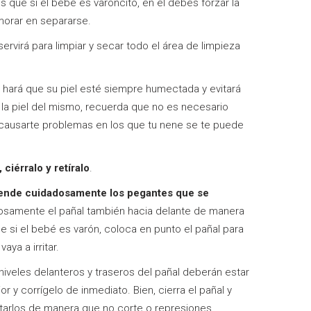
 que si el bebé es varoncito, en él debes forzar la
morar en separarse.
e servirá para limpiar y secar todo el área de limpieza
que hará que su piel esté siempre humectada y evitará
 la piel del mismo, recuerda que no es necesario
 causarte problemas en los que tu nene se te puede
ciérralo y retíralo
.
tiende cuidadosamente los pegantes que se
dosamente el pañal también hacia delante de manera
ue si el bebé es varón, coloca en punto el pañal para
aya a irritar.
 niveles delanteros y traseros del pañal deberán estar
or y corrígelo de inmediato. Bien, cierra el pañal y
arlos de manera que no corte o represiones