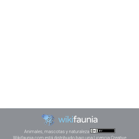
lectura
Bebés
,
Estilo de vida y salud
Por
wikiforum
febrero 11, 2025
La lectura es de los hábitos más importantes para
las personas y que les es más fácil comenzar
cuando son niños. A partir del año o año y media es
perfectamente posible comenzar con esta
actividad, ya que esta edad los niños pueden
disfrutar con un cuento adecuado a su edad, con
una revista pensada…
Animales, mascotas y naturaleza
Wikifaunia.com
está distribuido bajo una
Licencia Creative