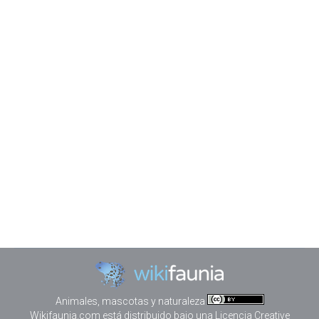
Los perros mas Happys
Gatos
,
Perros
Por
Juako
noviembre 9, 2025
En este vídeo veremos a diferentes perros
poniéndose super «happys» cuando ven a su
entrenador y es que ya saben que les espera un día
estupendo. Además los lleva a playa a correr como
locos. Es sorprendente que Didga, la gatita se una a
esta manada, parece un perro más. Los perros se
llevan muy bien…
Animales, mascotas y naturaleza
Wikifaunia.com
está distribuido bajo una
Licencia Creative