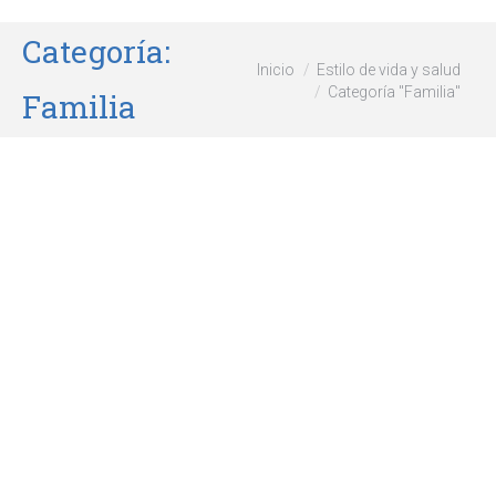
Categoría:
Estás aquí:
Inicio
Estilo de vida y salud
Categoría "Familia"
Familia
La importancia de la
comunicación familiar
Estilo de vida y salud
,
Familia
Por
wikiforum