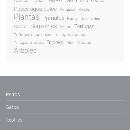
Loros
Lagartos
Loris
Hortalizas
Insectos
Moluscos
Peces agua dulce
Perros
Periquitos
Plantas
Primates
Ranas
Salamandras
Serpientes
Sapos
Tortugas
Setas
Tortugas marinas
Tortugas agua dulce
Tritones
Víboras
Tortugas terrestres
Tritón
Árboles
Perros
Gatos
Reptiles