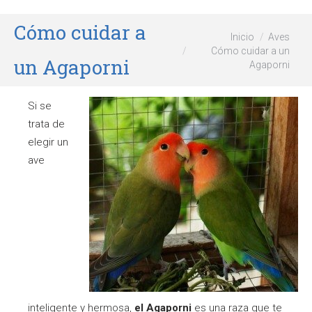
Cómo cuidar a
Estás aquí:
Inicio
Aves
Cómo cuidar a un
un Agaporni
Agaporni
Si se
trata de
elegir un
ave
inteligente y hermosa,
el Agaporni
es una raza que te