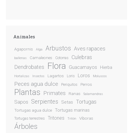
Animales
Arbustos
Aves rapaces
Agapornis
Alga
Culebras
Camaleones
Cotorras
ballenas
Flora
Dendrobates
Guacamayos
Hierba
Loros
Lagartos
Loris
Hortalizas
Insectos
Moluscos
Peces agua dulce
Perros
Periquitos
Plantas
Primates
Ranas
Salamandras
Serpientes
Sapos
Tortugas
Setas
Tortugas marinas
Tortugas agua dulce
Tritones
Víboras
Tortugas terrestres
Tritón
Árboles