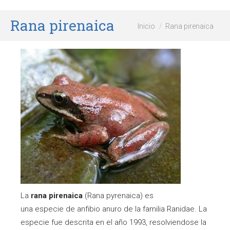
Rana pirenaica
Estás aquí:
Inicio
Rana pirenaica
La
rana pirenaica
(Rana pyrenaica) es
una especie de anfibio anuro de la familia Ranidae. La
especie fue descrita en el año 1993, resolviendose la