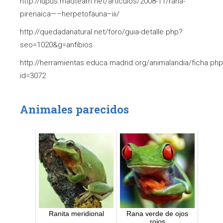
http://lupus.madteam.net/articulos/2008-11/rana-
pirenaica—–herpetofauna–iii/
http://quedadanatural.net/foro/guia-detalle.php?
seo=1020&g=anfibios
http://herramientas.educa.madrid.org/animalandia/ficha.ph
id=3072
Animales parecidos
Ranita meridional
Rana verde de ojos
rojos