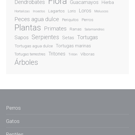
Flora
Dendrobates
Guacamayos
Hierba
Loros
Lagartos
Loris
Hortalizas
Insectos
Moluscos
Peces agua dulce
Perros
Periquitos
Plantas
Primates
Ranas
Salamandras
Serpientes
Sapos
Tortugas
Setas
Tortugas marinas
Tortugas agua dulce
Tritones
Víboras
Tortugas terrestres
Tritón
Árboles
Perros
Gatos
Reptiles