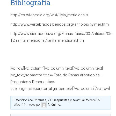
Bibliografía
http://es.wikipedia.org/wiki/Hyla_meridionalis
http://www.vertebradosibericos.org/anfibios/hylmer.html
http://www.sierradebaza.org/Fichas_fauna/00_Anfibios/05-
12_ranita_meridional/ranita_meridional.htm
[vc_row][vc_column][vc_column_text][/vc_column_text]
[vc_text_separator title=»Foro de Ranas arborícolas –
Preguntas y Respuestas»
title_align=»separator_align_center»][/vc_column][/vc_row]
Este foro tiene 32 temas, 216 respuestas y se actualizó
hace 15
años, 11 meses
por
Anónimo
.