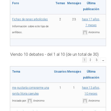
Foro
Temas
Mensajes
Última
publicación
Fichas de ranas arbolícolas
2
23
hace 17 años,
7 meses
Información sobre este tipo de
anfibios.
Anónimo
Viendo 10 debates - del 1 al 10 (de un total de 30)
1
2
3
→
Tema
Usuarios
Mensajes
Última
publicación
me gustaría comprarme una
1
1
hace 13 años,
ranita litoria caerulea
10 meses
Iniciado por:
Anónimo
Anónimo