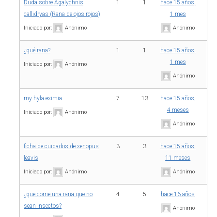
Duda sobre Agalychnis
1
1
hace 15 años,
callidryas (Rana de ojos rojos)
1 mes
Iniciado por:
Anónimo
Anónimo
¿qué rana?
1
1
hace 15 años,
1 mes
Iniciado por:
Anónimo
Anónimo
my hyla eximia
7
13
hace 15 años,
4 meses
Iniciado por:
Anónimo
Anónimo
ficha de cuidados de xenopus
3
3
hace 15 años,
leavis
11 meses
Iniciado por:
Anónimo
Anónimo
¿que come una rana que no
4
5
hace 16 años
sean insectos?
Anónimo