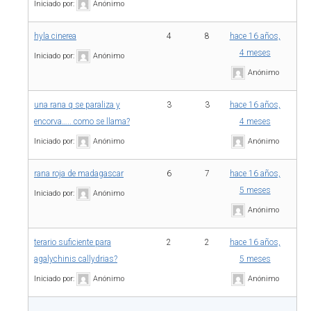
Iniciado por:
Anónimo
hyla cinerea
4
8
hace 16 años,
4 meses
Iniciado por:
Anónimo
Anónimo
una rana q se paraliza y
3
3
hace 16 años,
encorva….. como se llama?
4 meses
Iniciado por:
Anónimo
Anónimo
rana roja de madagascar
6
7
hace 16 años,
5 meses
Iniciado por:
Anónimo
Anónimo
terario suficiente para
2
2
hace 16 años,
agalychinis callydrias?
5 meses
Iniciado por:
Anónimo
Anónimo