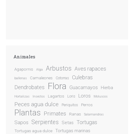
Animales
Arbustos
Aves rapaces
Agapornis
Alga
Culebras
Camaleones
Cotorras
ballenas
Flora
Dendrobates
Guacamayos
Hierba
Loros
Lagartos
Loris
Hortalizas
Insectos
Moluscos
Peces agua dulce
Perros
Periquitos
Plantas
Primates
Ranas
Salamandras
Serpientes
Sapos
Tortugas
Setas
Tortugas marinas
Tortugas agua dulce