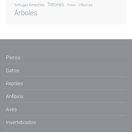
Tritones
Víboras
Tortugas terrestres
Tritón
Árboles
Perros
Gatos
Reptiles
Anfibios
Aves
Invertebrados