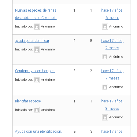
Nuevas especies de ranas
1
1
hace 17 años,
descubiertas en Colombia
6 meses
Iniciado por:
Anónimo
Anónimo
ayuda para identificar
4
8
hace 17 años,
7 meses
Iniciado por:
Anónimo
Anónimo
Ceratoprhys con hongos.
2
2
hace 17 años,
7 meses
Iniciado por:
Anónimo
Anónimo
Identifar especie
1
1
hace 17 años,
8 meses
Iniciado por:
Anónimo
Anónimo
Ayuda con una identificación.
3
3
hace 17 años,