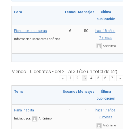
Foro
Temas
Mensajes
Última
publicación
Fichas de otras ranas
6
50
hace 18 años,
7 meses
Información sobre estos anfibios.
Anónimo
Viendo 10 debates - del 21 al 30 (de un total de 62)
←
1
2
3
4
5
6
7
→
Tema
Usuarios
Mensajes
Última
publicación
Rana insolita
1
1
hace 17 años,
5 meses
Iniciado por:
Anónimo
Anónimo