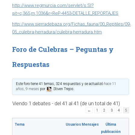
http://www.regmurcia.com/servlet/s.Sl?
sit=c,365,m,1036&r=ReP-4453-DETALLE_REPORTAJES
http://www.sierradebaza.org/Fichas_fauna/00_Reptiles/09-
05_culebra-herradura/culebra-herradura.htm
Foro de Culebras – Peguntas y
Respuestas
Este foro tiene 41 temas, 324 respuestas y se actualizó
hace 11
años, 9 meses
por
Stiven Trejos
.
Viendo 1 debates - del 41 al 41 (de un total de 41)
←
1
2
3
4
5
Tema
Usuarios
Mensajes
Última
publicación