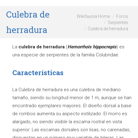
Culebra de
Wikifaunia Home
Foros
Serpientes
herradura
Culebra de herradura
La
culebra de herradura
(
Hemorrhois hippocrepis
) es
una especie de serpientes de la familia Colubridae.
Características
La Culebra de herradura es una culebra de mediano
tamaño, siendo su longitud menor de 1 m, aunque se han
encontrado ejemplares mayores. El diseño dorsal a base
de rombos aumenta su aspecto estilizado. El morro es
alargado, no siendo visible la escama rostral en vista
superior. Las escamas dorsales son lisas, no carenadas,
dispuestas en un número muy variable de hileras. Las