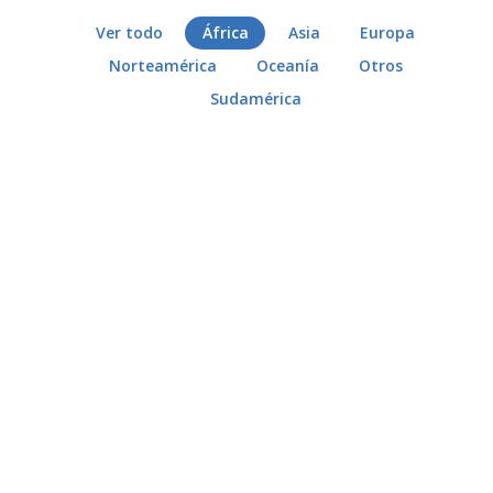
Ver todo
África
Asia
Europa
Norteamérica
Oceanía
Otros
Sudamérica
MAY
30
La Selva de Ituri