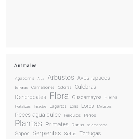
Animales
Arbustos
Aves rapaces
Agapornis
Alga
Culebras
Camaleones
Cotorras
ballenas
Flora
Dendrobates
Guacamayos
Hierba
Loros
Lagartos
Loris
Hortalizas
Insectos
Moluscos
Peces agua dulce
Perros
Periquitos
Plantas
Primates
Ranas
Salamandras
Serpientes
Sapos
Tortugas
Setas