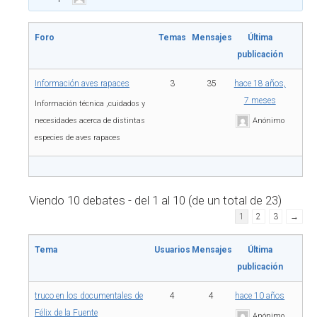
Foro
Temas
Mensajes
Última
publicación
Información aves rapaces
3
35
hace 18 años,
7 meses
Información técnica ,cuidados y
necesidades acerca de distintas
Anónimo
especies de aves rapaces
Viendo 10 debates - del 1 al 10 (de un total de 23)
1
2
3
→
Tema
Usuarios
Mensajes
Última
publicación
truco en los documentales de
4
4
hace 10 años
Félix de la Fuente
Anónimo