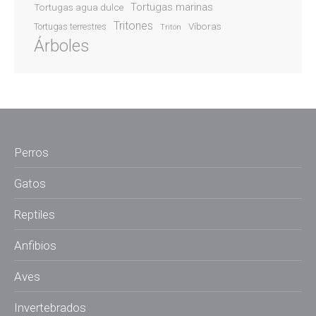
Tortugas marinas
Tortugas agua dulce
Tritones
Víboras
Tortugas terrestres
Tritón
Árboles
Perros
Gatos
Reptiles
Anfibios
Aves
Invertebrados