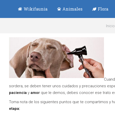
Wikifaunia
Animales
Flora
Estás a
Inicio
Cuand
sordera, se deben tener unos cuidados y precauciones espec
paciencia
y
amor
que le demos, debes conocer ese trato es
Toma nota de los siguientes puntos que te compartimos y ha
etapa: