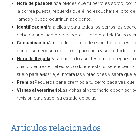
Hora de paseo
Nunca olvides que tu perro es sordo, por l
la correa puesta, recuerda que él no escuchará el pito 
llames y puede ocurrir un accidente.
Identificación
Para ellos y para todos los perros, es esenci
debe estar el nombre del perro, un número telefónico y en
Comunicación
Aunque tu perro no te escuche puedes cr
con él, se necesita de mucha paciencia y sobre todo amo
Hora de llegada
Para que no lo asustes cuando llegues a 
cuando entres en el espacio donde está, si se encuentra
suelo para avisarle, el notara las vibraciones y sabrá que e
Premios
Recuerda darle premios a tu perro cada vez que 
Visitas al veterinario
Las visitas al veterinario deben ser
revisión para saber su estado de salud.
Artículos relacionados