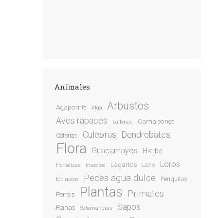
Animales
Arbustos
Agapornis
Alga
Aves rapaces
Camaleones
ballenas
Culebras
Dendrobates
Cotorras
Flora
Guacamayos
Hierba
Loros
Lagartos
Loris
Hortalizas
Insectos
Peces agua dulce
Periquitos
Moluscos
Plantas
Primates
Perros
Sapos
Ranas
Salamandras