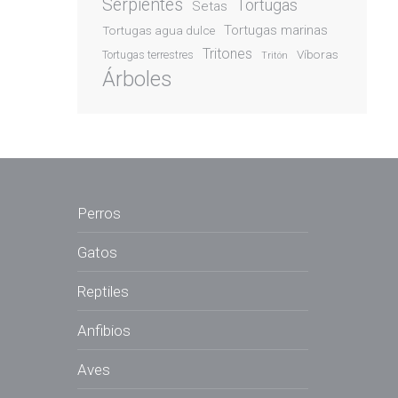
Serpientes
Tortugas
Setas
Tortugas marinas
Tortugas agua dulce
Tritones
Víboras
Tortugas terrestres
Tritón
Árboles
Perros
Gatos
Reptiles
Anfibios
Aves