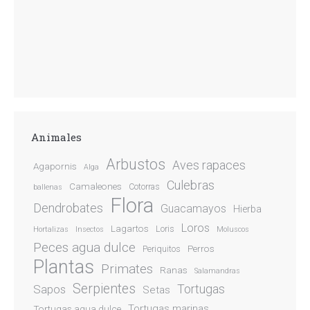
Animales
Arbustos
Aves rapaces
Agapornis
Alga
Culebras
Camaleones
Cotorras
ballenas
Flora
Dendrobates
Guacamayos
Hierba
Loros
Lagartos
Loris
Hortalizas
Insectos
Moluscos
Peces agua dulce
Perros
Periquitos
Plantas
Primates
Ranas
Salamandras
Serpientes
Sapos
Tortugas
Setas
Tortugas marinas
Tortugas agua dulce