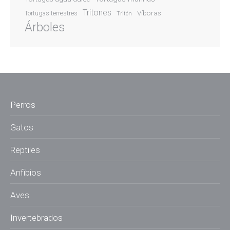
Tritones
Víboras
Tortugas terrestres
Tritón
Árboles
Perros
Gatos
Reptiles
Anfibios
Aves
Invertebrados