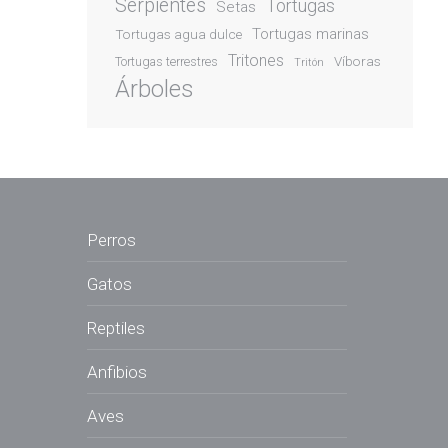
Serpientes
Tortugas
Setas
Tortugas marinas
Tortugas agua dulce
Tritones
Víboras
Tortugas terrestres
Tritón
Árboles
Perros
Gatos
Reptiles
Anfibios
Aves