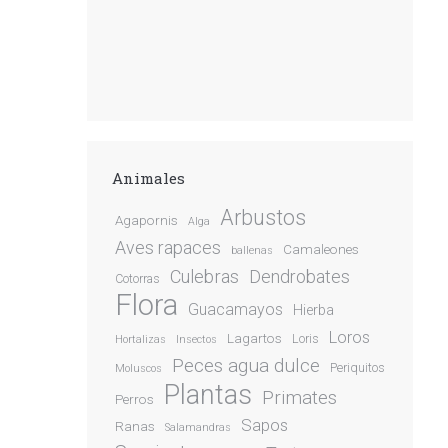
Animales
Arbustos
Agapornis
Alga
Aves rapaces
Camaleones
ballenas
Culebras
Dendrobates
Cotorras
Flora
Guacamayos
Hierba
Loros
Lagartos
Loris
Hortalizas
Insectos
Peces agua dulce
Periquitos
Moluscos
Plantas
Primates
Perros
Sapos
Ranas
Salamandras