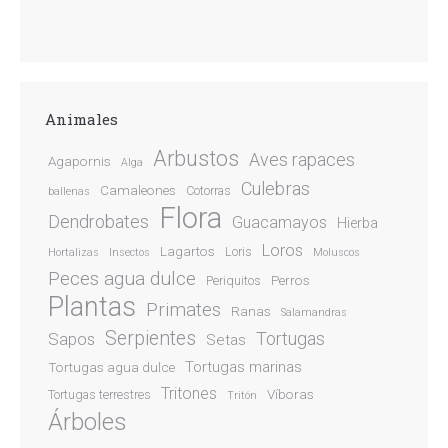
Animales
Arbustos
Aves rapaces
Agapornis
Alga
Culebras
Camaleones
Cotorras
ballenas
Flora
Dendrobates
Guacamayos
Hierba
Loros
Lagartos
Loris
Hortalizas
Insectos
Moluscos
Peces agua dulce
Perros
Periquitos
Plantas
Primates
Ranas
Salamandras
Serpientes
Sapos
Tortugas
Setas
Tortugas marinas
Tortugas agua dulce
Tritones
Víboras
Tortugas terrestres
Tritón
Árboles