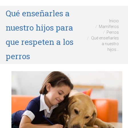
Qué enseñarles a
Estás aquí:
Inicio
nuestro hijos para
Mamíferos
Perros
Qué enseñarles
que respeten a los
a nuestro
hijos…
perros