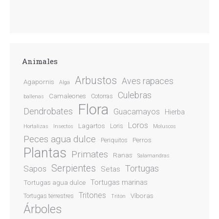
Animales
Arbustos
Aves rapaces
Agapornis
Alga
Culebras
Camaleones
Cotorras
ballenas
Flora
Dendrobates
Guacamayos
Hierba
Loros
Lagartos
Loris
Hortalizas
Insectos
Moluscos
Peces agua dulce
Perros
Periquitos
Plantas
Primates
Ranas
Salamandras
Serpientes
Sapos
Tortugas
Setas
Tortugas marinas
Tortugas agua dulce
Tritones
Víboras
Tortugas terrestres
Tritón
Árboles