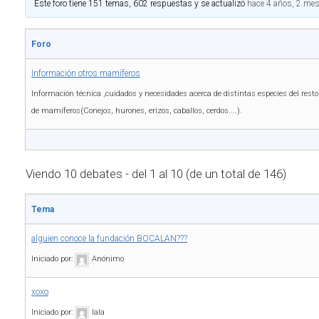
Este foro tiene 151 temas, 602 respuestas y se actualizó
hace 4 años, 2 me
Foro
Información otros mamíferos
Información técnica ,cuidados y necesidades acerca de distintas especies del resto
de mamíferos(Conejos, hurones, erizos, caballos, cerdos....).
Viendo 10 debates - del 1 al 10 (de un total de 146)
Tema
alguien conoce la fundación BOCALAN???
Iniciado por:
Anónimo
xoxo
Iniciado por:
lala