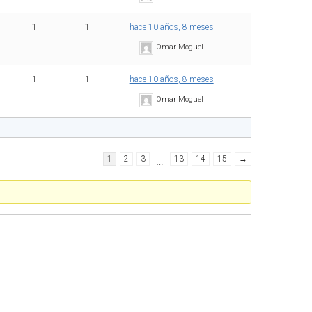
1
1
hace 10 años, 8 meses
Omar Moguel
1
1
hace 10 años, 8 meses
Omar Moguel
1
2
3
…
13
14
15
→