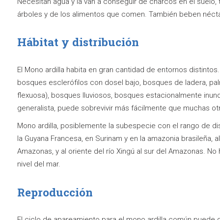
Necesitan agua y la van a conseguir de charcos en el suelo
árboles y de los alimentos que comen. También beben nécta
Hábitat y distribución
El Mono ardilla habita en gran cantidad de entornos distintos
bosques esclerófilos con dosel bajo, bosques de ladera, pa
flexuosa), bosques lluviosos, bosques estacionalmente inunda
generalista, puede sobrevivir más fácilmente que muchas o
Mono ardilla, posiblemente la subespecie con el rango de di
la Guyana Francesa, en Surinam y en la amazonia brasileña, al
Amazonas, y al oriente del río Xingú al sur del Amazonas. 
nivel del mar.
Reproducción
El ciclo de apareamiento para el mono ardilla común puede 