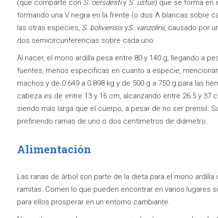
(que comparte con
S. oersdesti
y
S. ustus
) que se forma en e
formando una V negra en la frente (o dos Λ blancas sobre ca
las otras especies,
S. boliviensis
y
S. vanzolinii
, causado por u
dos semicircunferencias sobre cada uno.
Al nacer, el mono ardilla pesa entre 80 y 140 g, llegando a pe
fuentes, menos específicas en cuanto a especie, mencionan 
machos y de 0.649 a 0.898 kg y de 500 g a 750 g para las hemb
cabeza es de entre 13 y 16 cm, alcanzando entre 26.5 y 37 c
siendo más larga que el cuerpo, a pesar de no ser prensil.
prefiriendo ramas de uno o dos centímetros de diámetro.
Alimentación
Las ranas de árbol son parte de la dieta para el mono ardill
ramitas. Comen lo que pueden encontrar en varios lugares sin
para ellos prosperar en un entorno cambiante.