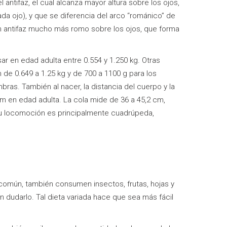
l antifaz, el cual alcanza mayor altura sobre los ojos,
da ojo), y que se diferencia del arco “románico” de
n antifaz mucho más romo sobre los ojos, que forma
sar en edad adulta entre 0.554 y 1.250 kg. Otras
de 0.649 a 1.25 kg y de 700 a 1100 g para los
ras. También al nacer, la distancia del cuerpo y la
m en edad adulta. La cola mide de 36 a 45,2 cm,
 Su locomoción es principalmente cuadrúpeda,
a común, también consumen insectos, frutas, hojas y
 dudarlo. Tal dieta variada hace que sea más fácil