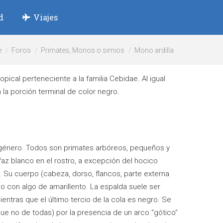
d
Viajes
e
Foros
Primates, Monos o simios
Mono ardilla
opical perteneciente a la familia Cebidae. Al igual
n la porción terminal de color negro.
 género. Todos son primates arbóreos, pequeños y
faz blanco en el rostro, a excepción del hocico
o. Su cuerpo (cabeza, dorso, flancos, parte externa
eo con algo de amarillento. La espalda suele ser
mientras que el último tercio de la cola es negro. Se
ue no de todas) por la presencia de un arco “gótico”