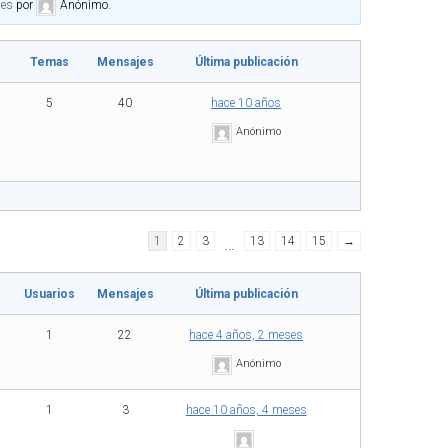
ses
por
Anónimo
.
Temas
Mensajes
Última publicación
5
40
hace 10 años
Anónimo
1
2
3
…
13
14
15
→
Usuarios
Mensajes
Última publicación
1
22
hace 4 años, 2 meses
Anónimo
1
3
hace 10 años, 4 meses