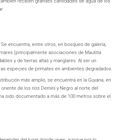
, también reciben grandes cantidades de agua de los
r.
. Se encuentra, entre otros, en bosques de galería,
lmares (principalmente asociaciones de Mautitia
bles y de tierras altas y manglares. Al ser un
tras especies de primates en ambientes degradados.
stribución más amplio, se encuentra en la Guyana, en
 oriente de los ríos Deminí y Negro al norte del
No ha sido documentado a más de 100 metros sobre el
depender del lugar donde viven, aunque por lo