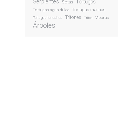
Serpientes
Tortugas
Setas
Tortugas marinas
Tortugas agua dulce
Tritones
Víboras
Tortugas terrestres
Tritón
Árboles