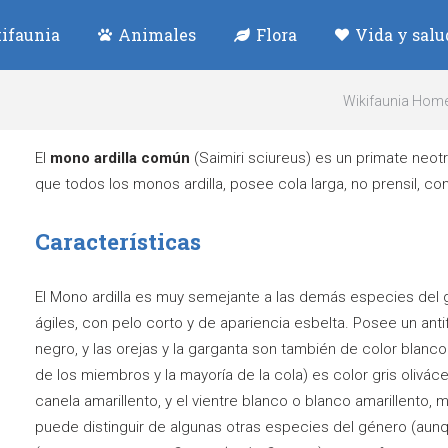
ifaunia
Animales
Flora
Vida y salu
Wikifaunia Hom
El
mono ardilla común
(Saimiri sciureus) es un primate neotr
que todos los monos ardilla, posee cola larga, no prensil, co
Características
El Mono ardilla es muy semejante a las demás especies del
ágiles, con pelo corto y de apariencia esbelta. Posee un anti
negro, y las orejas y la garganta son también de color blanc
de los miembros y la mayoría de la cola) es color gris olivác
canela amarillento, y el vientre blanco o blanco amarillento, 
puede distinguir de algunas otras especies del género (aunq