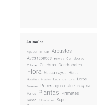
Animales
Arbustos
Agapornis
Alga
Aves rapaces
Camaleones
ballenas
Culebras
Dendrobates
Cotorras
Flora
Guacamayos
Hierba
Loros
Lagartos
Loris
Hortalizas
Insectos
Peces agua dulce
Periquitos
Moluscos
Plantas
Primates
Perros
Sapos
Ranas
Salamandras