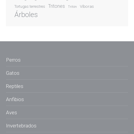
Tritones
Víboras
Tortugas terrestres
Tritón
Árboles
Perros
Gatos
Reptiles
Anfibios
Aves
Invertebrados