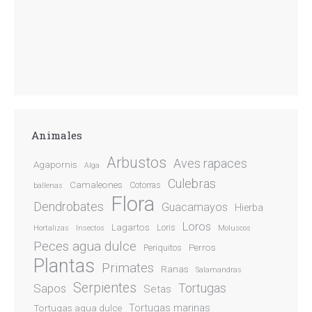
Animales
Arbustos
Aves rapaces
Agapornis
Alga
Culebras
Camaleones
Cotorras
ballenas
Flora
Dendrobates
Guacamayos
Hierba
Loros
Lagartos
Loris
Hortalizas
Insectos
Moluscos
Peces agua dulce
Perros
Periquitos
Plantas
Primates
Ranas
Salamandras
Serpientes
Sapos
Tortugas
Setas
Tortugas marinas
Tortugas agua dulce