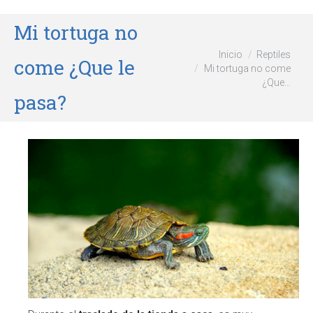
Mi tortuga no
Estás aquí:
Inicio
Reptiles
come ¿Que le
Mi tortuga no come
¿Que…
pasa?