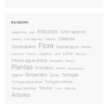
Animales
Arbustos
Aves rapaces
Agapornis
Alga
Culebras
Camaleones
Cotorras
ballenas
Flora
Dendrobates
Guacamayos
Hierba
Loros
Lagartos
Loris
Hortalizas
Insectos
Moluscos
Peces agua dulce
Perros
Periquitos
Plantas
Primates
Ranas
Salamandras
Serpientes
Sapos
Tortugas
Setas
Tortugas marinas
Tortugas agua dulce
Tritones
Víboras
Tortugas terrestres
Tritón
Árboles