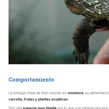
Comportamiento
La tortuga china de tres crestas es
omnívora
, su alimentac
carroña, frutas y plantas acuáticas
.
Son una
especie muy tímida
por lo que a la mínima percepc