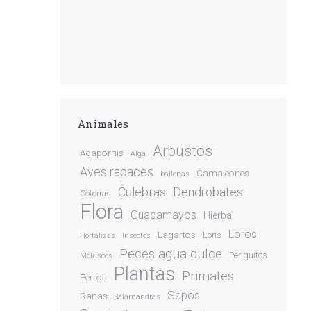
Animales
Arbustos
Agapornis
Alga
Aves rapaces
Camaleones
ballenas
Culebras
Dendrobates
Cotorras
Flora
Guacamayos
Hierba
Loros
Lagartos
Loris
Hortalizas
Insectos
Peces agua dulce
Periquitos
Moluscos
Plantas
Primates
Perros
Sapos
Ranas
Salamandras