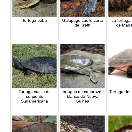
Tortuga boba
Galápago cuello corto
La tortuga 
de Krefft
de Mada
Tortuga cuello de
tortugas de caparazón
Tortuga de c
serpiente
blanco de Nueva
Sudamericana
Guinea