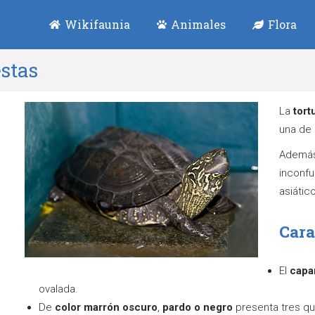
Wikifaunia
Animales
Flora
estas
La
tort
una de
Además 
inconfu
asiátic
Cara
El
capa
ovalada.
De
color marrón oscuro
,
pardo o negro
presenta tres qu