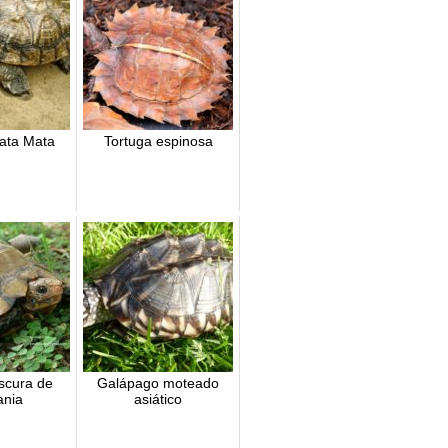
ata Mata
Tortuga espinosa
scura de
Galápago moteado
ania
asiático