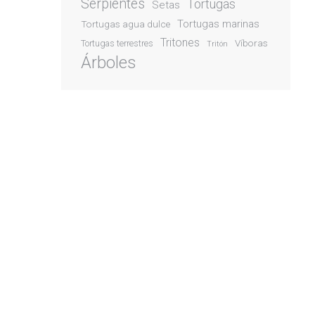
Serpientes
Tortugas
Setas
Tortugas marinas
Tortugas agua dulce
Tritones
Víboras
Tortugas terrestres
Tritón
Árboles