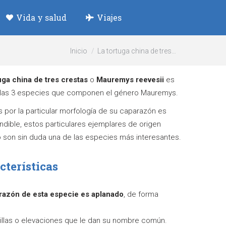
Vida y salud
Viajes
Estás aquí:
Inicio
La tortuga china de tres…
uga china de tres crestas
o
Mauremys reevesii
es
 las 3 especies que componen el género Mauremys.
por la particular morfología de su caparazón es
ndible, estos particulares ejemplares de origen
o son sin duda una de las especies más interesantes.
cterísticas
razón de esta especie es aplanado
, de forma
illas o elevaciones que le dan su nombre común.