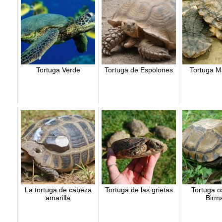
Tortuga Verde
Tortuga de Espolones
Tortuga M
La tortuga de cabeza
Tortuga de las grietas
Tortuga o
amarilla
Birm