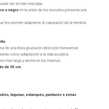
 suele ser la más marcada.
uro o negro
en la unión de los escudos presenta una
ue les permite adaptarse al caparazón de la hembra
illo
.
ma de una línea gruesa en dirección transversal.
seras como adaptación a la vida acuática.
es más larga y ancha en los machos.
más de 20 cm.
uelos, lagunas, estanques, pantanos o zonas