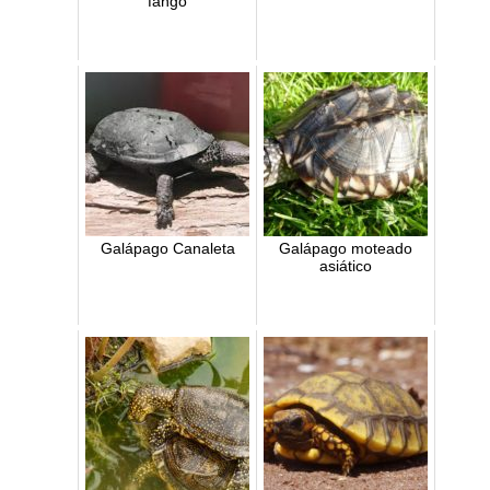
fango
Galápago Canaleta
Galápago moteado
asiático