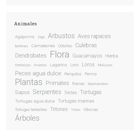
Animales
Arbustos
Aves rapaces
Agapornis
Alga
Culebras
Camaleones
Cotorras
ballenas
Flora
Dendrobates
Guacamayos
Hierba
Loros
Lagartos
Loris
Hortalizas
Insectos
Moluscos
Peces agua dulce
Perros
Periquitos
Plantas
Primates
Ranas
Salamandras
Serpientes
Sapos
Tortugas
Setas
Tortugas marinas
Tortugas agua dulce
Tritones
Víboras
Tortugas terrestres
Tritón
Árboles