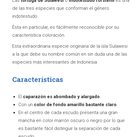
Las
tortuga de Sulawesi
o
Indotestudo forstenii
es una
de las tres especies que conforman el género
indotestudo.
Ésta en particular, es fácilmente reconocible por su
característica coloración.
Esta extraordinaria especie originaria de la isla Sulawesi
a la que debe su nombre común en sin duda una de las
especies más interesantes de Indonesia.
Características
El
caparazón es abombado y alargado
.
Con un
color de fondo amarillo bastante claro
.
En el centro de cada escudo presenta una gran
mancha en color marrón oscuro o negro por lo que
es bastante fácil distinguir la separación de cada
escudo.